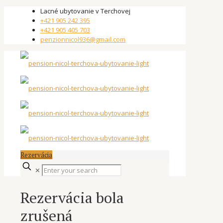
Lacné ubytovanie v Terchovej
+421 905 242 395
+421 905 405 703
penzionnicol936@gmail.com
Rezervácia
✕
Rezervácia bola
zrušená