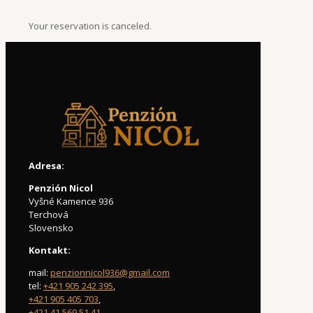
Your reservation is canceled.
Adresa:
Penzión Nicol
Vyšné Kamence 936
Terchová
Slovensko
Kontakt:
mail:
penzionnicol936@gmail.com
tel:
+421 905 242 395
,
+421 905 405 703
,
+421 41 569 51 41